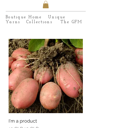
here.
here.
here.
here.
here.
here.
here.
here.
here.
here.
here.
here.
here.
Boutique Home Unique
Yarns Collections The GFM
I'm a product