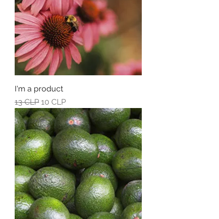
I'm a product
Обычная цена
Цена со скидкой
13 CLP
10 CLP